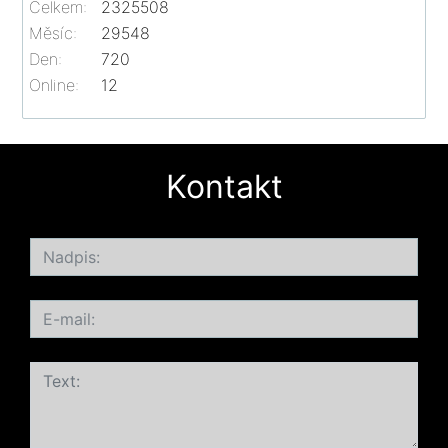
Celkem:
2325508
Měsíc:
29548
Den:
720
Online:
12
Kontakt