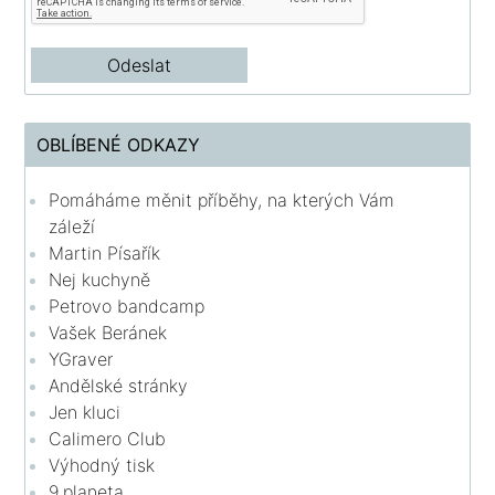
OBLÍBENÉ ODKAZY
Pomáháme měnit příběhy, na kterých Vám
záleží
Martin Písařík
Nej kuchyně
Petrovo bandcamp
Vašek Beránek
YGraver
Andělské stránky
Jen kluci
Calimero Club
Výhodný tisk
9.planeta