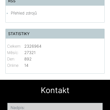
RSS
Přehled zdrojů
STATISTIKY
Celkem:
2326964
Měsíc:
27321
Den:
892
Online:
14
Kontakt