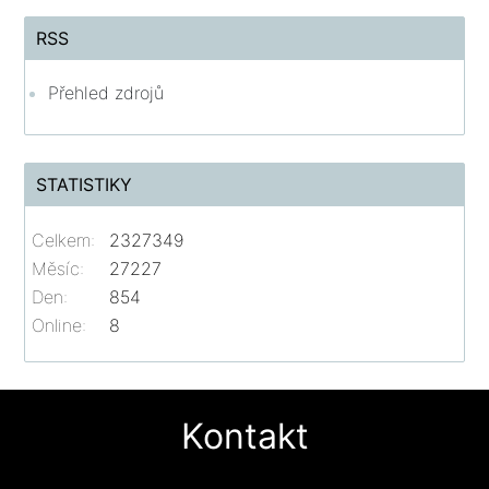
RSS
Přehled zdrojů
STATISTIKY
Celkem:
2327349
Měsíc:
27227
Den:
854
Online:
8
Kontakt