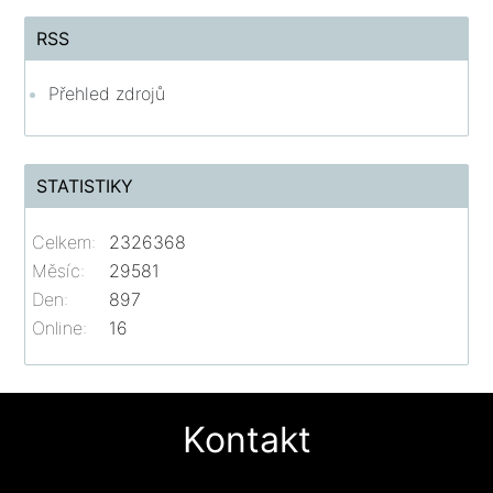
RSS
Přehled zdrojů
STATISTIKY
Celkem:
2326368
Měsíc:
29581
Den:
897
Online:
16
Kontakt