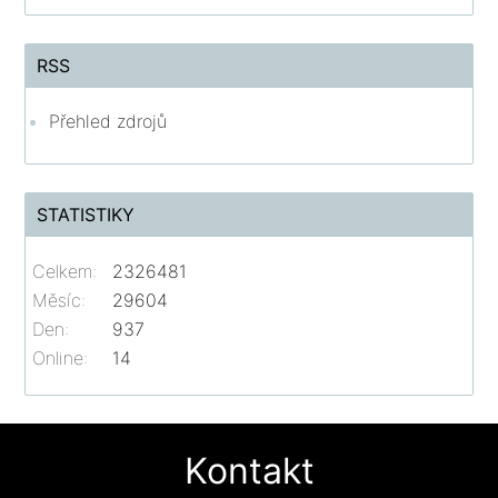
RSS
Přehled zdrojů
STATISTIKY
Celkem:
2326481
Měsíc:
29604
Den:
937
Online:
14
Kontakt