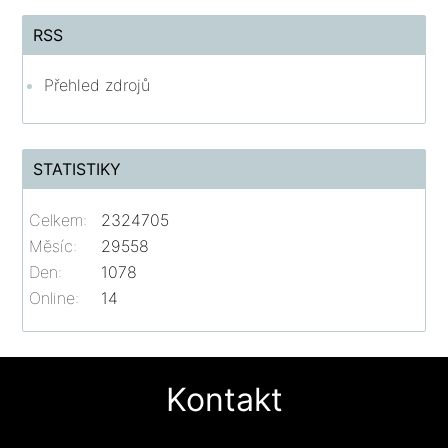
RSS
Přehled zdrojů
STATISTIKY
Celkem:
2324705
Měsíc:
29558
Den:
1078
Online:
14
Kontakt