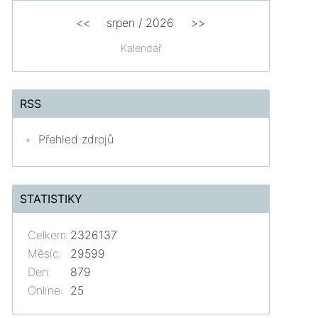
<<
srpen
/
2026
>>
Kalendář
RSS
Přehled zdrojů
STATISTIKY
Celkem:
2326137
Měsíc:
29599
Den:
879
Online:
25