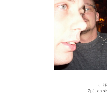
← Př
Zpět do sl