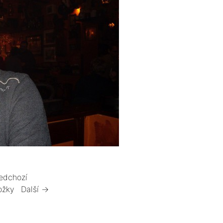
edchozí
ožky
Další →