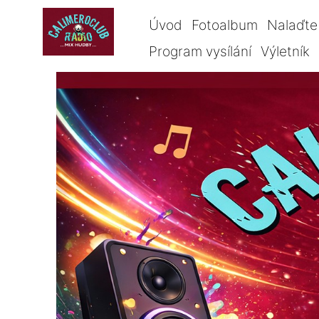
Úvod
Fotoalbum
Nalaďte 
Program vysílání
Výletník