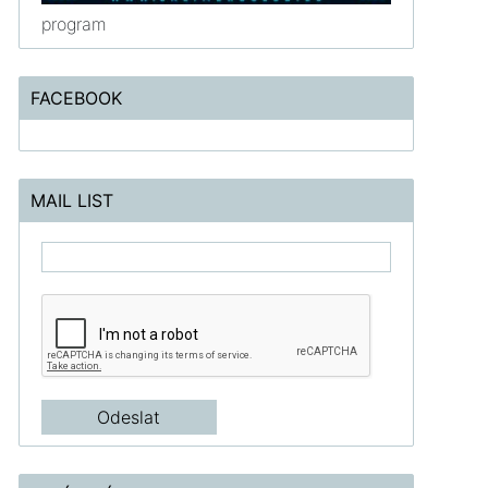
program
FACEBOOK
MAIL LIST