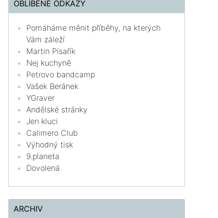
OBLÍBENÉ ODKAZY
Pomáháme měnit příběhy, na kterých
Vám záleží
Martin Písařík
Nej kuchyně
Petrovo bandcamp
Vašek Beránek
YGraver
Andělské stránky
Jen kluci
Calimero Club
Výhodný tisk
9.planeta
Dovolená
ARCHIV