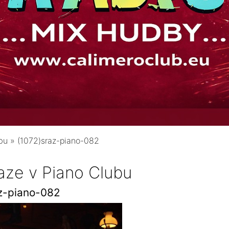
bu
»
(1072)sraz-piano-082
aze v Piano Clubu
z-piano-082