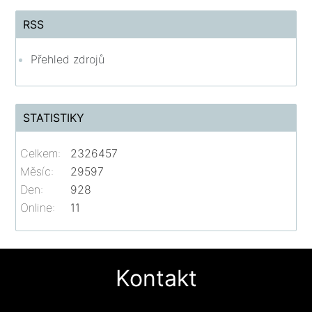
RSS
Přehled zdrojů
STATISTIKY
Celkem:
2326457
Měsíc:
29597
Den:
928
Online:
11
Kontakt