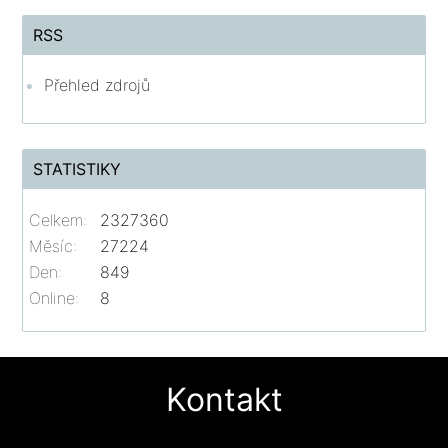
RSS
Přehled zdrojů
STATISTIKY
Celkem:
2327360
Měsíc:
27224
Den:
849
Online:
8
Kontakt