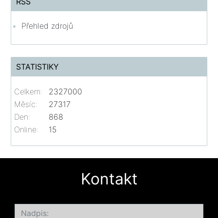
RSS
Přehled zdrojů
STATISTIKY
Celkem:
2327000
Měsíc:
27317
Den:
868
Online:
15
Kontakt