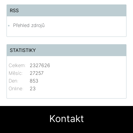
RSS
Přehled zdrojů
STATISTIKY
Celkem:
2327626
Měsíc:
27257
Den:
853
Online:
23
Kontakt