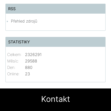
RSS
Přehled zdrojů
STATISTIKY
Celkem:
2326291
Měsíc:
29588
Den:
880
Online:
23
Kontakt