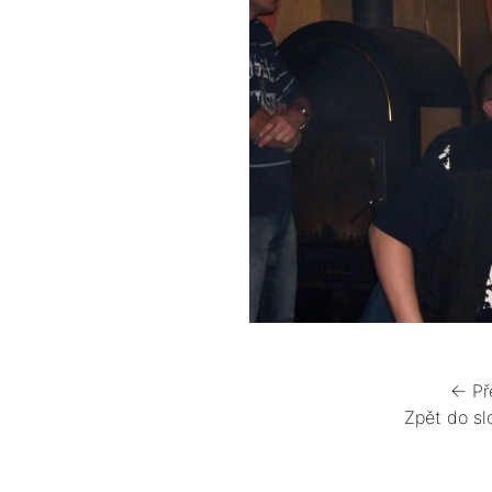
← Př
Zpět do sl