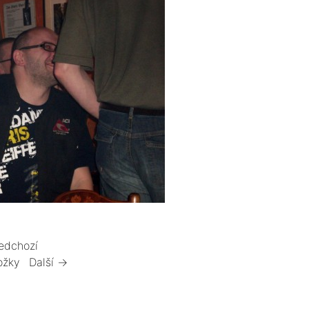
edchozí
ožky
Další →