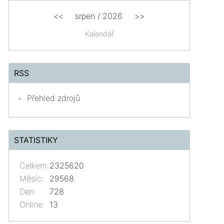
<<
srpen
/
2026
>>
Kalendář
RSS
Přehled zdrojů
STATISTIKY
Celkem:
2325620
Měsíc:
29568
Den:
728
Online:
13