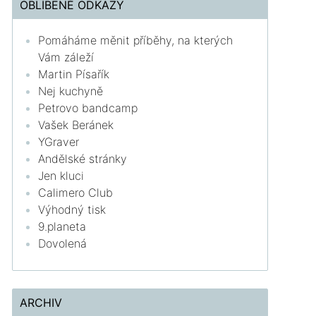
OBLÍBENÉ ODKAZY
Pomáháme měnit příběhy, na kterých
Vám záleží
Martin Písařík
Nej kuchyně
Petrovo bandcamp
Vašek Beránek
YGraver
Andělské stránky
Jen kluci
Calimero Club
Výhodný tisk
9.planeta
Dovolená
ARCHIV