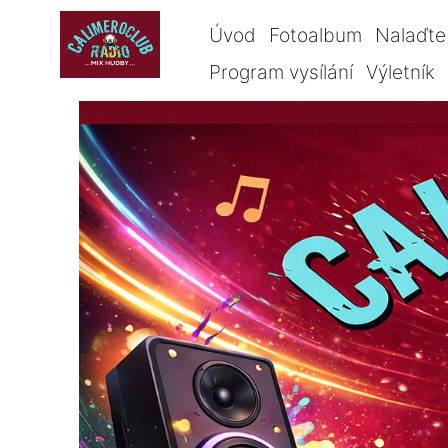
Úvod
Fotoalbum
Nalaďte 
Program vysílání
Výletník