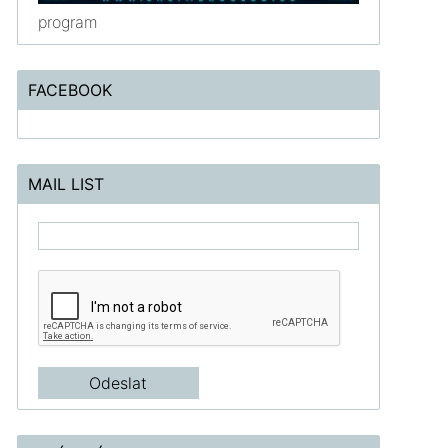
program
FACEBOOK
MAIL LIST