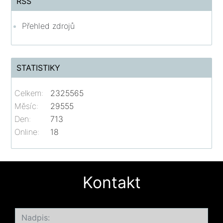
RSS
Přehled zdrojů
STATISTIKY
Celkem:
2325565
Měsíc:
29555
Den:
713
Online:
18
Kontakt