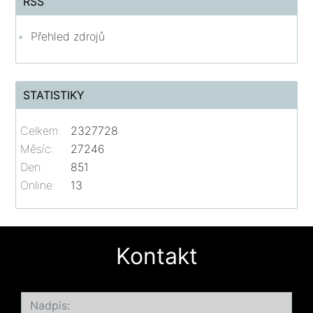
RSS
Přehled zdrojů
STATISTIKY
Celkem:
2327728
Měsíc:
27246
Den:
851
Online:
13
Kontakt