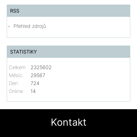
RSS
Přehled zdrojů
STATISTIKY
Celkem:
2325602
Měsíc:
29567
Den:
724
Online:
14
Kontakt