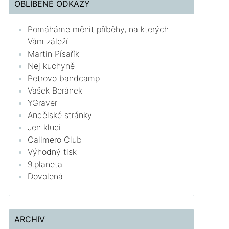
OBLÍBENÉ ODKAZY
Pomáháme měnit příběhy, na kterých
Vám záleží
Martin Písařík
Nej kuchyně
Petrovo bandcamp
Vašek Beránek
YGraver
Andělské stránky
Jen kluci
Calimero Club
Výhodný tisk
9.planeta
Dovolená
ARCHIV