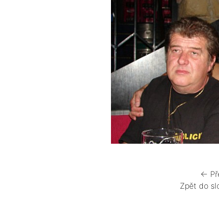
← Př
Zpět do sl