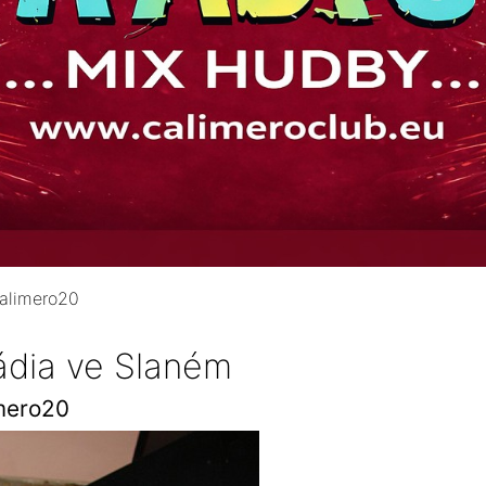
alimero20
ádia ve Slaném
mero20