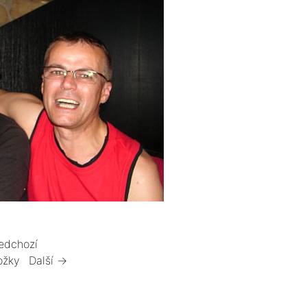
edchozí
ožky
Další →