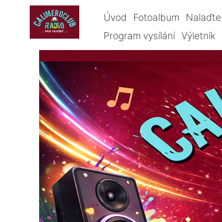
Úvod
Fotoalbum
Nalaďte 
Program vysílání
Výletník