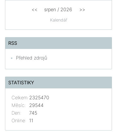
<<
srpen
/
2026
>>
Kalendář
RSS
Přehled zdrojů
STATISTIKY
Celkem:
2325470
Měsíc:
29544
Den:
745
Online:
11