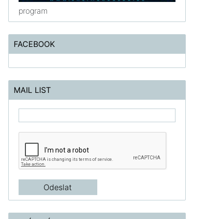
program
FACEBOOK
MAIL LIST