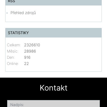
RSS
Přehled zdrojů
STATISTIKY
Celkem:
2326610
Měsíc:
28986
Den:
916
Online:
22
Kontakt