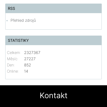
RSS
Přehled zdrojů
STATISTIKY
Celkem:
2327367
Měsíc:
27227
Den:
852
Online:
14
Kontakt