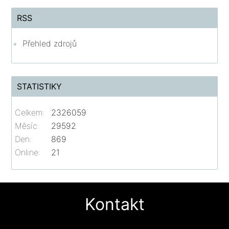
RSS
Přehled zdrojů
STATISTIKY
Celkem:
2326059
Měsíc:
29592
Den:
869
Online:
21
Kontakt