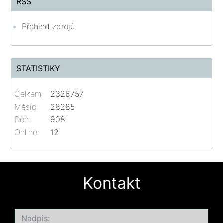
RSS
Přehled zdrojů
STATISTIKY
Celkem:
2326757
Měsíc:
28285
Den:
908
Online:
12
Kontakt