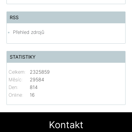
RSS
Přehled zdrojů
STATISTIKY
Celkem:
2325859
Měsíc:
29584
Den:
814
Online:
16
Kontakt