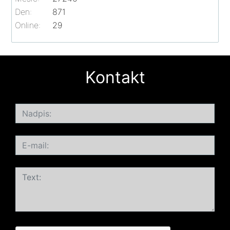
Den:
871
Online:
29
Kontakt