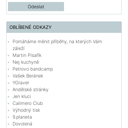
OBLÍBENÉ ODKAZY
Pomáháme měnit příběhy, na kterých Vám
záleží
Martin Písařík
Nej kuchyně
Petrovo bandcamp
Vašek Beránek
YGraver
Andělské stránky
Jen kluci
Calimero Club
Výhodný tisk
9.planeta
Dovolená