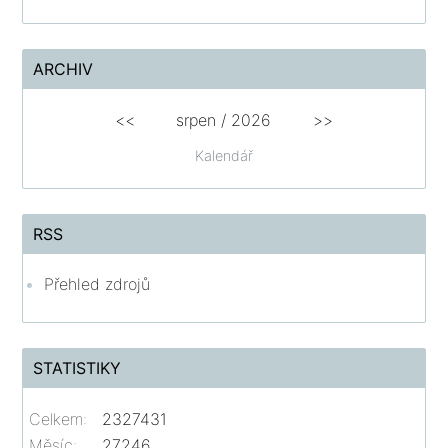
ARCHIV
<<
srpen
/
2026
>>
Kalendář
RSS
Přehled zdrojů
STATISTIKY
Celkem:
2327431
Měsíc:
27246