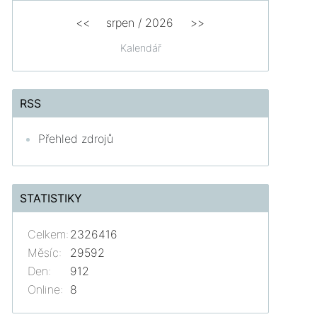
<<
srpen
/
2026
>>
Kalendář
RSS
Přehled zdrojů
STATISTIKY
Celkem:
2326416
Měsíc:
29592
Den:
912
Online:
8