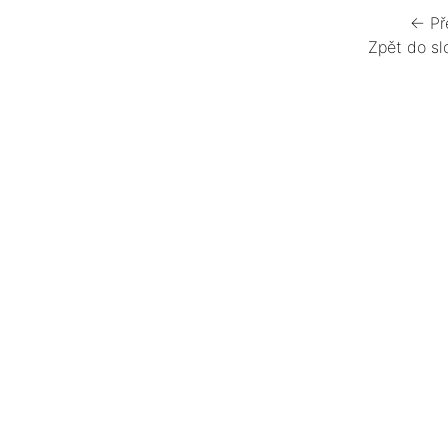
← Př
Zpět do sl