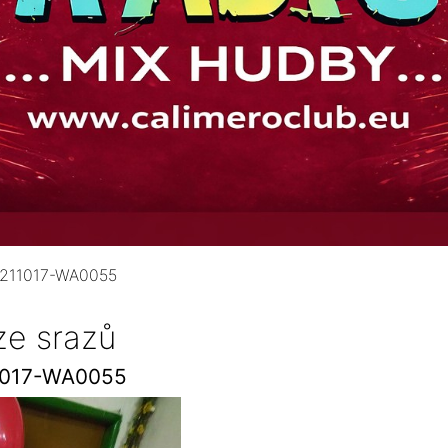
211017-WA0055
ze srazů
1017-WA0055