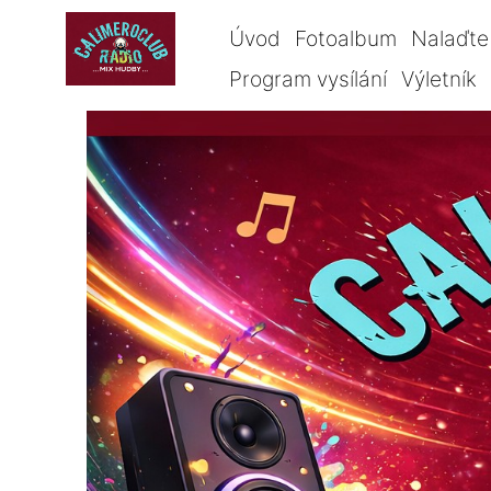
Úvod
Fotoalbum
Nalaďte 
Program vysílání
Výletník