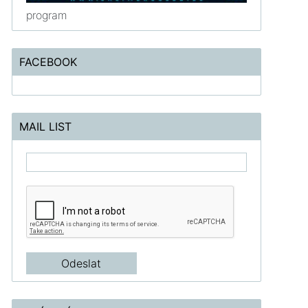
program
FACEBOOK
MAIL LIST