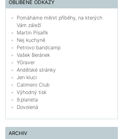
OBLÍBENÉ ODKAZY
Pomáháme měnit příběhy, na kterých
Vám záleží
Martin Písařík
Nej kuchyně
Petrovo bandcamp
Vašek Beránek
YGraver
Andělské stránky
Jen kluci
Calimero Club
Výhodný tisk
9.planeta
Dovolená
ARCHIV