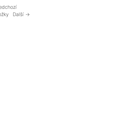
edchozí
ožky
Další →