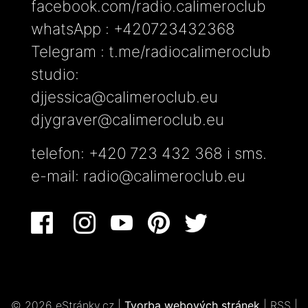
facebook.com/radio.calimeroclub
whatsApp : +420723432368
Telegram : t.me/radiocalimeroclub
studio:
djjessica@calimeroclub.eu
djygraver@calimeroclub.eu
telefon: +420 723 432 368 i sms.
e-mail:
radio@calimeroclub.eu
© 2026 eStránky.cz
|
Tvorba webových stránek
|
RSS
|