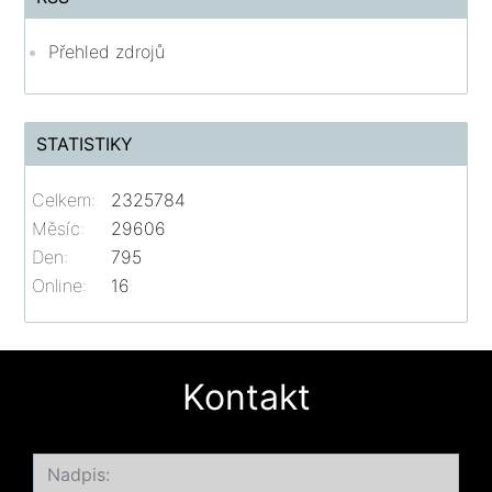
Přehled zdrojů
STATISTIKY
Celkem:
2325784
Měsíc:
29606
Den:
795
Online:
16
Kontakt