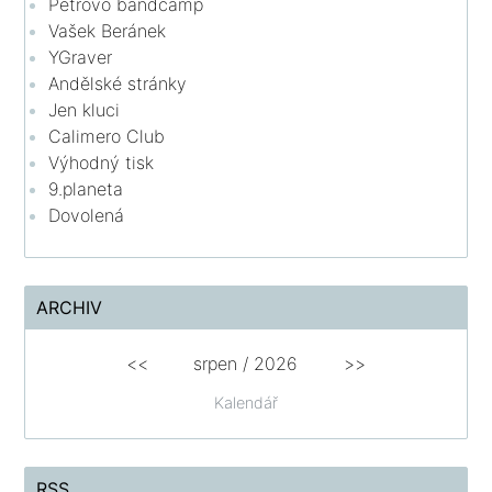
Petrovo bandcamp
Vašek Beránek
YGraver
Andělské stránky
Jen kluci
Calimero Club
Výhodný tisk
9.planeta
Dovolená
ARCHIV
<<
srpen
/
2026
>>
Kalendář
RSS