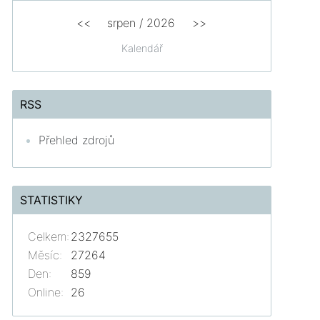
<<
srpen
/
2026
>>
Kalendář
RSS
Přehled zdrojů
STATISTIKY
Celkem:
2327655
Měsíc:
27264
Den:
859
Online:
26