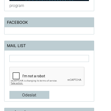
program
FACEBOOK
MAIL LIST