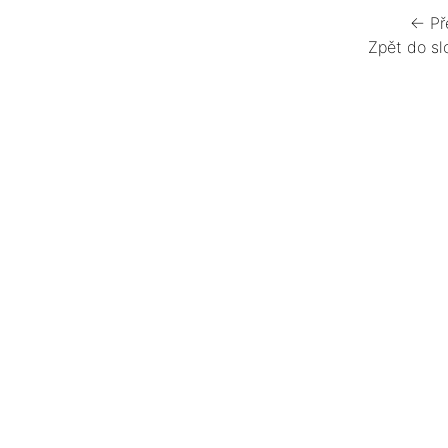
← Př
Zpět do sl