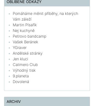
OBLÍBENÉ ODKAZY
Pomáháme měnit příběhy, na kterých
Vám záleží
Martin Písařík
Nej kuchyně
Petrovo bandcamp
Vašek Beránek
YGraver
Andělské stránky
Jen kluci
Calimero Club
Výhodný tisk
9.planeta
Dovolená
ARCHIV