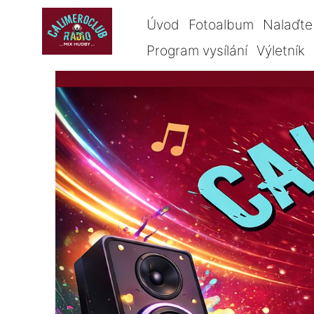
Úvod
Fotoalbum
Nalaďte 
Program vysílání
Výletník