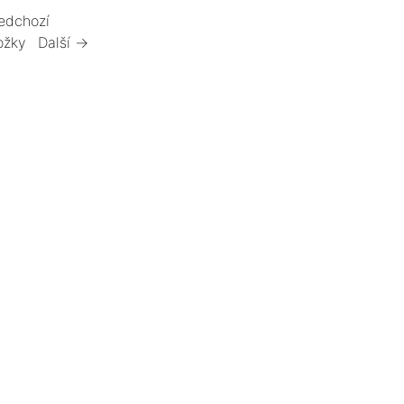
edchozí
ožky
Další →