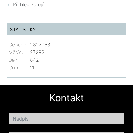
Přehled zdrojů
STATISTIKY
Celkem:
2327058
Měsíc:
27282
Den:
842
Online:
11
Kontakt