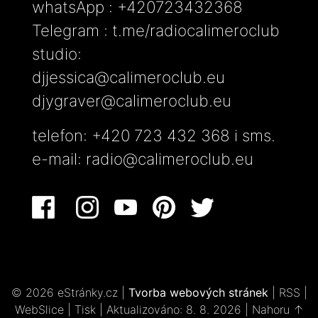
whatsApp : +420723432368
Telegram : t.me/radiocalimeroclub
studio:
djjessica@calimeroclub.eu
djygraver@calimeroclub.eu
telefon: +420 723 432 368 i sms.
e-mail:
radio@calimeroclub.eu
© 2026 eStránky.cz
|
Tvorba webových stránek
|
RSS
|
WebSlice
|
Tisk
|
Aktualizováno: 8. 8. 2026
|
Nahoru ↑