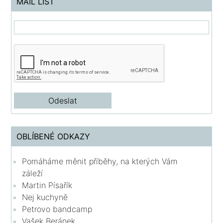
MAIL LIST
OBLÍBENÉ ODKAZY
Pomáháme měnit příběhy, na kterých Vám
záleží
Martin Písařík
Nej kuchyně
Petrovo bandcamp
Vašek Beránek