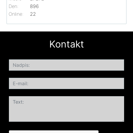
Den:
896
Online:
22
Kontakt