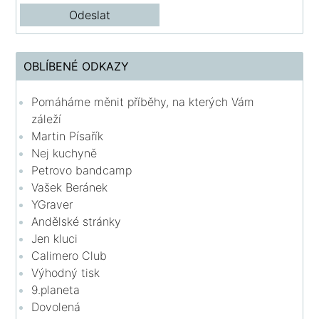
OBLÍBENÉ ODKAZY
Pomáháme měnit příběhy, na kterých Vám
záleží
Martin Písařík
Nej kuchyně
Petrovo bandcamp
Vašek Beránek
YGraver
Andělské stránky
Jen kluci
Calimero Club
Výhodný tisk
9.planeta
Dovolená