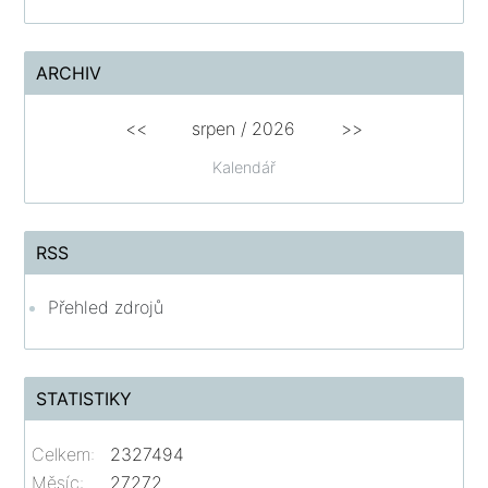
ARCHIV
<<
srpen
/
2026
>>
Kalendář
RSS
Přehled zdrojů
STATISTIKY
Celkem:
2327494
Měsíc:
27272