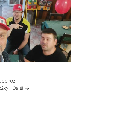
edchozí
ožky
Další →