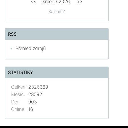
<<
srpen
/
2026
>>
Kalendář
RSS
Přehled zdrojů
STATISTIKY
Celkem:
2326689
Měsíc:
28592
Den:
903
Online:
16