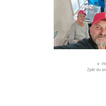
← Př
Zpět do sl