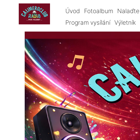
Úvod
Fotoalbum
Nalaďte 
Program vysílání
Výletník