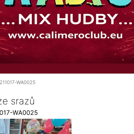
211017-WA0025
ze srazů
1017-WA0025