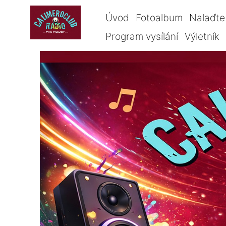
Úvod
Fotoalbum
Nalaďte 
Program vysílání
Výletník