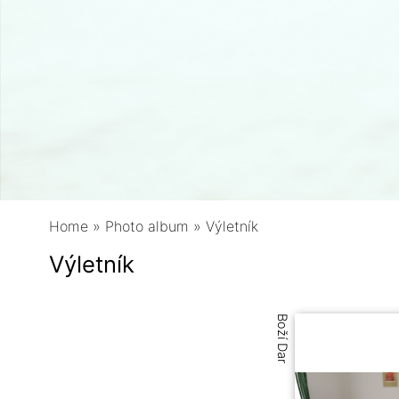
Home
»
Photo album
»
Výletník
Výletník
Boží Dar