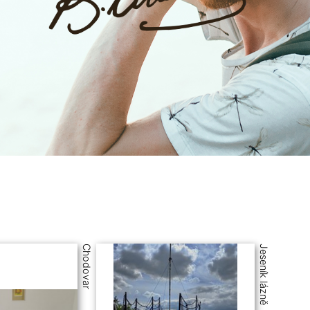
Chodovar
Jeseník lázně