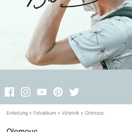
Einleitung
»
Fotoalbum
»
Výletník
»
Olomouc
Olomouc