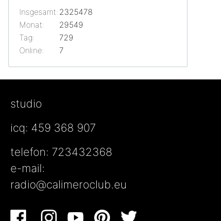
Insgesamt:
2325478
Monat:
29549
Tag:
729
Online:
7
studio
icq: 459 368 907
telefon: 723432368
e-mail:
radio@calimeroclub.eu