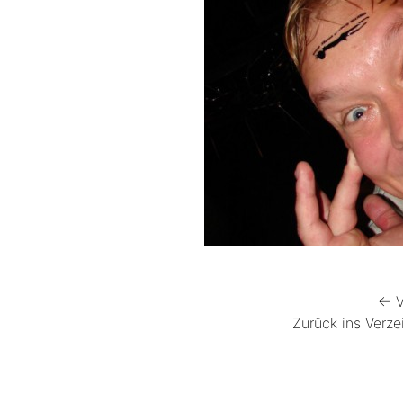
← V
Zurück ins Verze