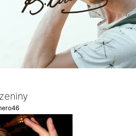
zeniny
mero46