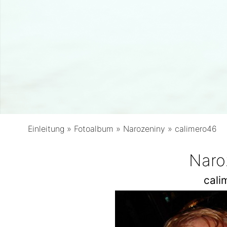
Einleitung
»
Fotoalbum
»
Narozeniny
»
calimero46
Naro
cali