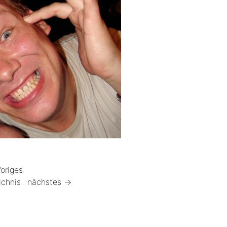
origes
ichnis
nächstes →