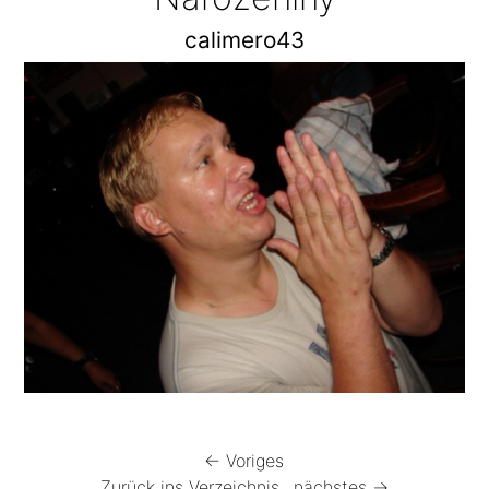
calimero43
← Voriges
Zurück ins Verzeichnis
nächstes →