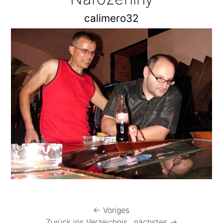
calimero32
← Voriges
Zurück ins Verzeichnis
nächstes →