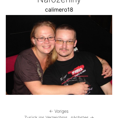
calimero18
← Voriges
Zurück ins Verzeichnis
nächstes →