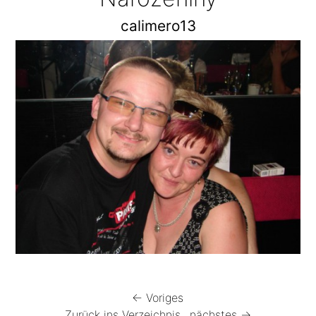
calimero13
← Voriges
Zurück ins Verzeichnis
nächstes →