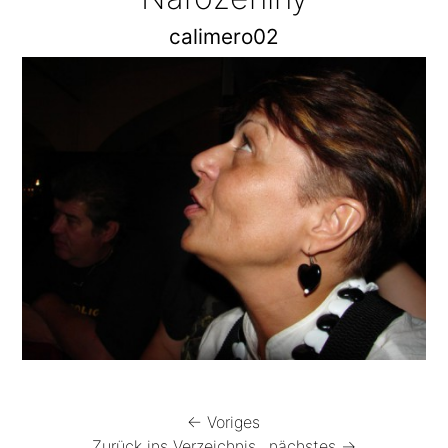
calimero02
← Voriges
Zurück ins Verzeichnis
nächstes →