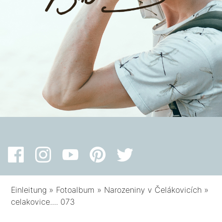
Einleitung
»
Fotoalbum
»
Narozeniny v Čelákovicích
»
celakovice.... 073