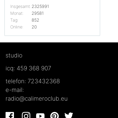
Insgesamt:
2325991
Monat:
29581
Tag:
852
Online:
20
studio
icq: 459 368 907
telefon: 723432368
e-mail:
radio@calimeroclub.eu