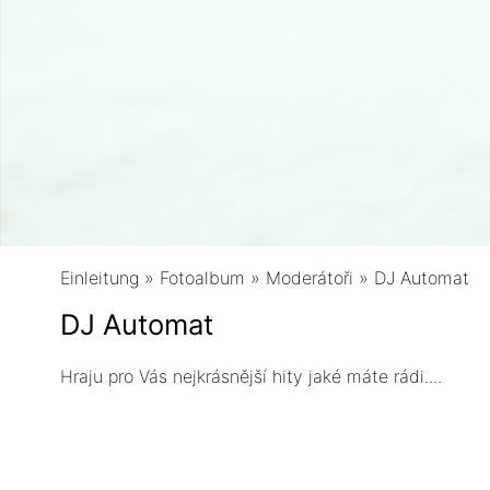
Einleitung
»
Fotoalbum
»
Moderátoři
»
DJ Automat
DJ Automat
Hraju pro Vás nejkrásnější hity jaké máte rádi....