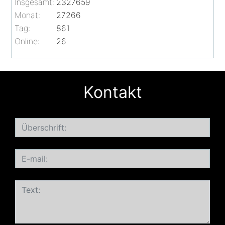
Insgesamt:
2327659
Monat:
27266
Tag:
861
Online:
26
Kontakt