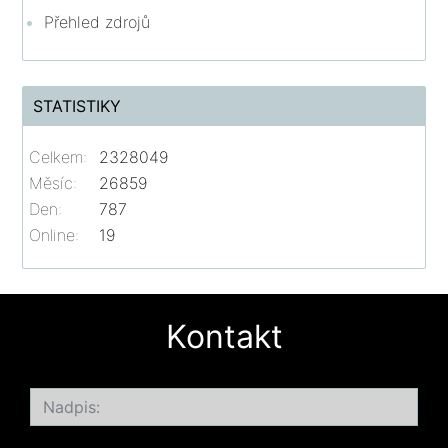
Přehled zdrojů
STATISTIKY
Celkem:
2328049
Měsíc:
26859
Den:
787
Online:
19
Kontakt