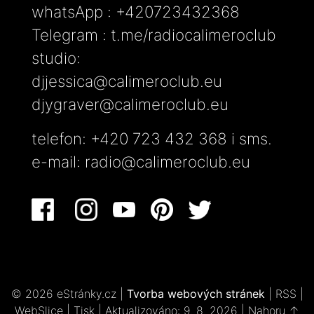
whatsApp : +420723432368
Telegram : t.me/radiocalimeroclub
studio:
djjessica@calimeroclub.eu
djygraver@calimeroclub.eu
telefon: +420 723 432 368 i sms.
e-mail:
radio@calimeroclub.eu
© 2026 eStránky.cz
|
Tvorba webových stránek
|
RSS
|
WebSlice
|
Tisk
|
Aktualizováno: 9. 8. 2026
|
Nahoru ↑