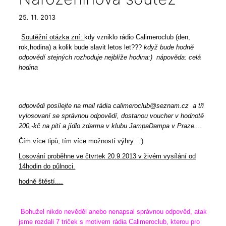
25. 11. 2013
Soutěžní otázka zní:
kdy vzniklo rádio Calimeroclub (den,
rok,hodina) a kolik bude slavit letos let???
když bude hodně
odpovědí stejných rozhoduje nejblíže hodina:)
nápověda: celá
hodina
ODPOVĚĎ. 4.října 2006 ve 13.00 :)
odpovědi posílejte na mail rádia calimeroclub@seznam.cz a tři
vylosovaní se správnou odpovědí, dostanou voucher v hodnotě
200,-kč na pití a jídlo zdarma v klubu JampaDampa v Praze....
Čím více tipů, tím více možností výhry.. :)
Losování proběhne ve čtvrtek 20.9.2013 v živém vysílání od
14hodin do půlnoci.
hodně štěstí....
Bohužel nikdo nevěděl anebo nenapsal správnou odpověd, atak
jsme rozdali 7 triček s motivem rádia Calimeroclub, kterou pro