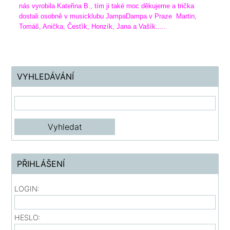
nás vyrobila Kateřina B., tím ji také moc děkujeme a trička
dostali osobně v musicklubu JampaDampa v Praze Martin,
Tomáš, Anička, Česťík, Honzík, Jana a Vašík.....
VYHLEDÁVÁNÍ
PŘIHLÁŠENÍ
LOGIN:
HESLO: