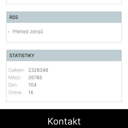
RSS
Přehled zdrojů
STATISTIKY
Celkem:
2328348
Měsíc:
26785
Den:
704
Online:
14
Kontakt