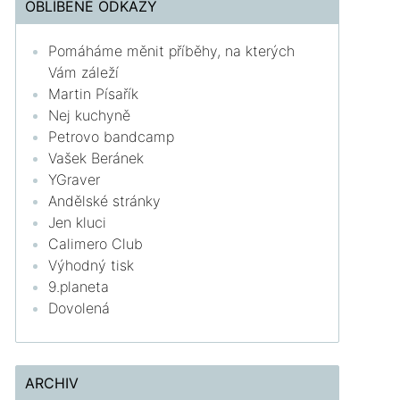
OBLÍBENÉ ODKAZY
Pomáháme měnit příběhy, na kterých
Vám záleží
Martin Písařík
Nej kuchyně
Petrovo bandcamp
Vašek Beránek
YGraver
Andělské stránky
Jen kluci
Calimero Club
Výhodný tisk
9.planeta
Dovolená
ARCHIV