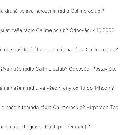
a druhá oslava narozenin rádia Calimeroclub ?
ysílat naše rádio Calimeroclub? Odpověd: 4.10.2006
l elektrošokující hudbu a nás na rádiu Calimeroclub?
žívá naše rádio Calimeroclub? Odpověď: Postavičku
lá na našem rádiu ve všední dny od 10 do 14hodin?
je naše hitparáda rádia Calimeroclub? Hitparáda Top
uje naš DJ Ygraver (zástupce ředitele) ?