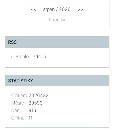
<<
srpen
/
2026
>>
Kalendář
RSS
Přehled zdrojů
STATISTIKY
Celkem:
2326433
Měsíc:
29593
Den:
916
Online:
11