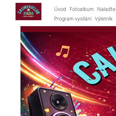
Úvod
Fotoalbum
Nalaďte 
Program vysílání
Výletník