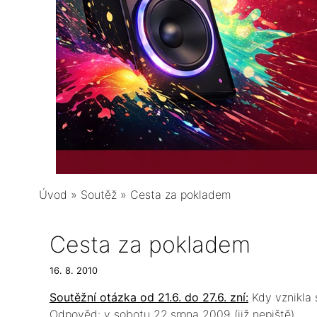
Úvod
»
Soutěž
»
Cesta za pokladem
Cesta za pokladem
16. 8. 2010
Soutěžní otázka od 21.6. do 27.6. zní:
Kdy vznikla 
Odpověd: v sobotu 22.srpna 2009 (již nepiště)