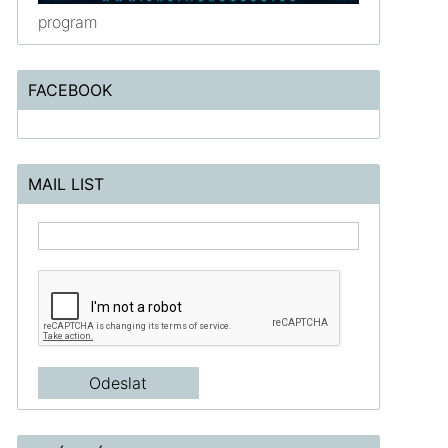
program
FACEBOOK
MAIL LIST