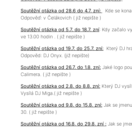
Soutěžní otázka od 28.6 do 4.7. zní:
Kde se konal
Odpověď: v Čelákovich ( již nepište )
Soutěžní otázka od 5.7. do 18.7. zní
: Kdy začalo v
ve 13.00 hodin . ( již nepište )
Soutěžní otázka od 19.7. do 25.7. zní:
Který DJ hrá
Odpověd: DJ Onyx. (již nepište)
Soutěžní otázka od 26.7. do 1.8. zní:
Jaké logo pou
Calimera. ( již nepište )
Soutěžní otázka od 2.8. do 8.8. zní:
Který DJ vysí
Vysílá DJ Miga.( již nepište )
Soutěžní otázka od 9.8. do 15.8. zní:
Jak se jmenu
30. ( již nepište )
Soutěžní otázka od 16.8. do 29.8. zní :
Jak se jmen