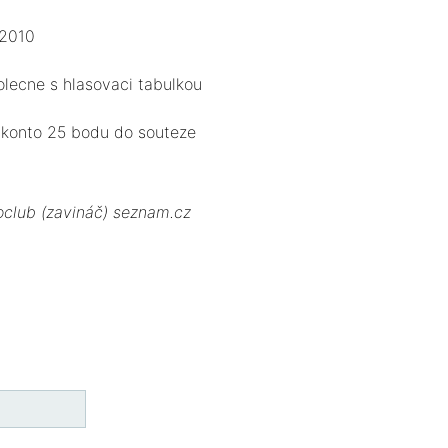
 2010
olecne s hlasovaci tabulkou
e konto 25 bodu do souteze
roclub (zavináč) seznam.cz