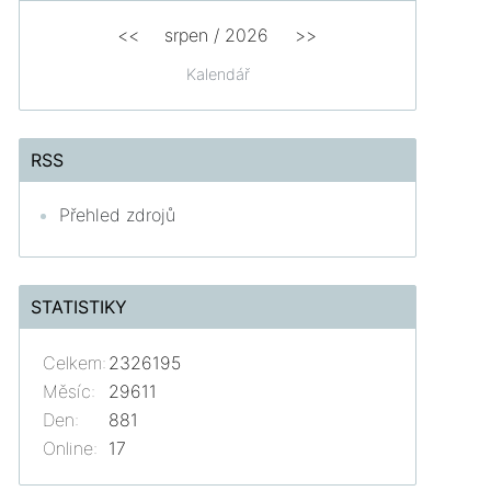
<<
srpen
/
2026
>>
Kalendář
RSS
Přehled zdrojů
STATISTIKY
Celkem:
2326195
Měsíc:
29611
Den:
881
Online:
17