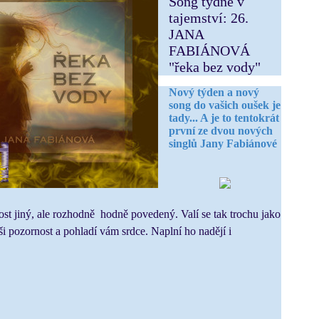
Song týdne v
tajemství: 26.
JANA
FABIÁNOVÁ
"řeka bez vody"
Nový týden a nový
song do vašich oušek je
tady... A je to tentokrát
první ze dvou nových
singlů Jany Fabiánové
ost jiný, ale rozhodně hodně povedený. Valí se tak trochu jako
ši pozornost a pohladí vám srdce. Naplní ho nadějí i