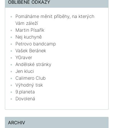
OBLÍBENÉ ODKAZY
Pomáháme měnit příběhy, na kterých
Vám záleží
Martin Písařík
Nej kuchyně
Petrovo bandcamp
Vašek Beránek
YGraver
Andělské stránky
Jen kluci
Calimero Club
Výhodný tisk
9.planeta
Dovolená
ARCHIV