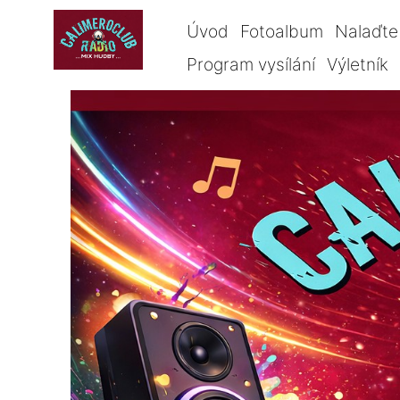
Úvod
Fotoalbum
Nalaďte 
Program vysílání
Výletník