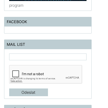
program
FACEBOOK
MAIL LIST