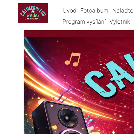
Úvod
Fotoalbum
Nalaďte 
Program vysílání
Výletník