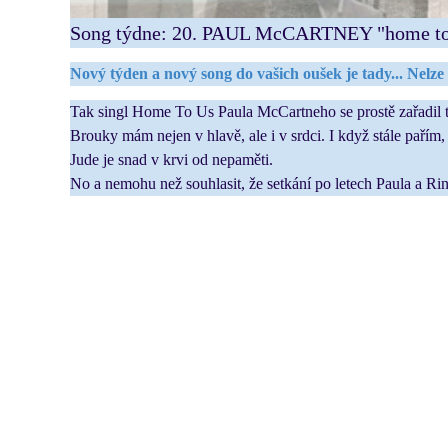
Song týdne: 20. PAUL McCARTNEY "home to
Nový týden a nový song do vašich oušek je tady... Nel
Tak singl Home To Us Paula McCartneho se prostě zařadil 
Brouky mám nejen v hlavě, ale i v srdci. I když stále pařím
Jude je snad v krvi od nepaměti.
No a nemohu než souhlasit, že setkání po letech Paula a Rin