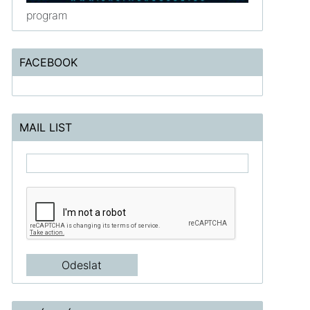
program
FACEBOOK
MAIL LIST