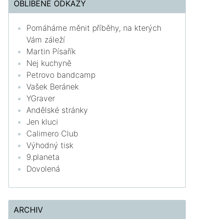
OBLÍBENÉ ODKAZY
Pomáháme měnit příběhy, na kterých
Vám záleží
Martin Písařík
Nej kuchyně
Petrovo bandcamp
Vašek Beránek
YGraver
Andělské stránky
Jen kluci
Calimero Club
Výhodný tisk
9.planeta
Dovolená
ARCHIV