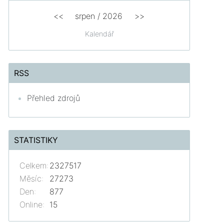
<<
srpen
/
2026
>>
Kalendář
RSS
Přehled zdrojů
STATISTIKY
Celkem:
2327517
Měsíc:
27273
Den:
877
Online:
15