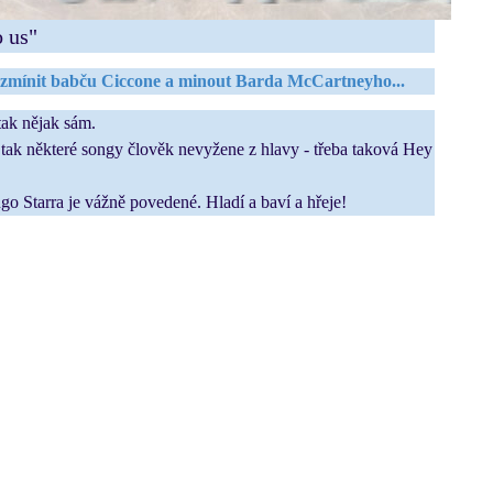
 us"
ze zmínit babču Ciccone a minout Barda McCartneyho...
tak nějak sám.
, tak některé songy člověk nevyžene z hlavy - třeba taková Hey
go Starra je vážně povedené. Hladí a baví a hřeje!