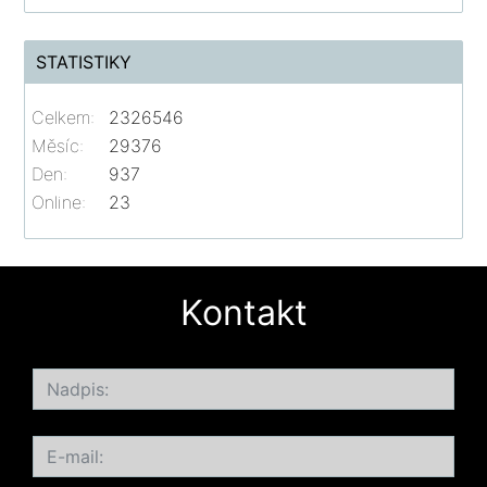
STATISTIKY
Celkem:
2326546
Měsíc:
29376
Den:
937
Online:
23
Kontakt