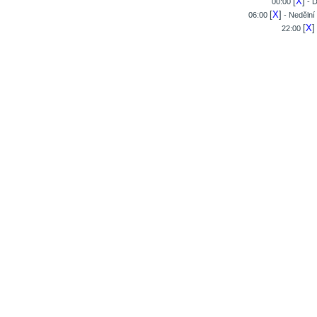
[
X
]
00:00
- D
[
X
]
06:00
- Nedělní
[
X
]
22:00