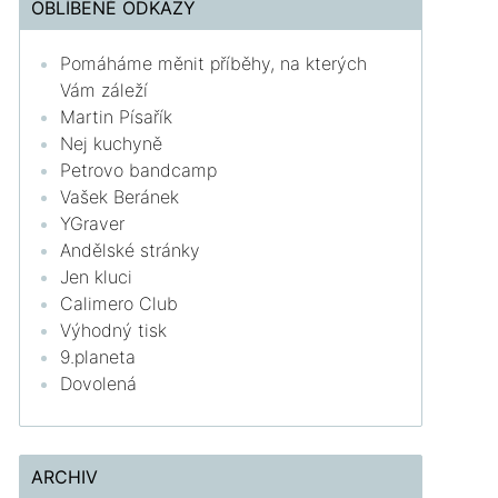
OBLÍBENÉ ODKAZY
Pomáháme měnit příběhy, na kterých
Vám záleží
Martin Písařík
Nej kuchyně
Petrovo bandcamp
Vašek Beránek
YGraver
Andělské stránky
Jen kluci
Calimero Club
Výhodný tisk
9.planeta
Dovolená
ARCHIV