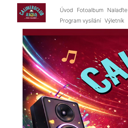
Úvod
Fotoalbum
Nalaďte 
Program vysílání
Výletník