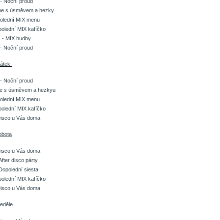
- Noční proud
me s úsměvem a hezky
olední MIX menu
olední MIX kafíčko
]
- MIX hudby
- Noční proud
átek
- Noční proud
e s úsměvem a hezky
u
olední MIX menu
olední MIX kafíčko
isco u Vás doma
obota
isco u Vás doma
After disco párty
Dopolední siesta
olední MIX kafíčko
isco u Vás doma
eděle