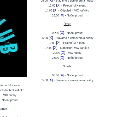
[
X
]
05:00
- Stáváme s úsměvem a hezky
[
X
]
12:00
- Polední MIX menu
[
X
]
14:00
- Odpolední MIX kafíčko
[
X
]
23:00
- Noční proud
Úterý
[
X
]
00:00
- Noční proud
[
X
]
05:00
- Stáváme s úsměvem a hezky
[
X
]
12:00
- Polední MIX menu
[
X
]
14:00
- Odpolední MIX kafíčko
[
X
]
20:00
- MIX hudby
[
X
]
23:00
- Noční proud
Středa
[
X
]
00:00
- Noční proud
[
X
]
05:00
- Stáváme s úsměvem a hezky
olední MIX menu
olední MIX kafíčko
]
- MIX hudby
- Noční proud
tvrtek