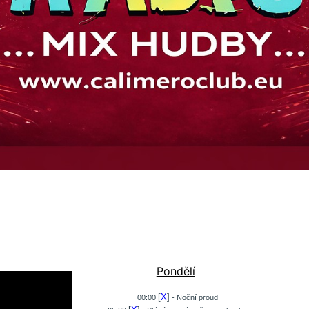
Pondělí
[
X
]
00:00
- Noční proud