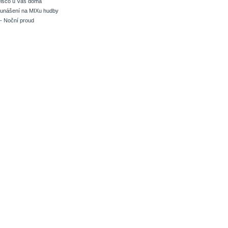
isco u Vás doma
 unášení na MIXu hudby
- Noční proud