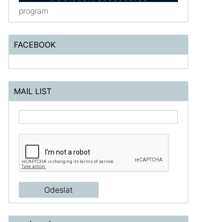
program
FACEBOOK
MAIL LIST