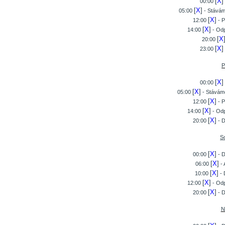
[
X
]
00:00
[
X
]
05:00
- Stává
[
X
]
12:00
- P
[
X
]
14:00
- Odp
[
X
20:00
[
X
]
23:00
P
[
X
]
00:00
[
X
]
05:00
- Stávám
[
X
]
12:00
- P
[
X
]
14:00
- Odp
[
X
]
20:00
- D
S
[
X
]
00:00
- D
[
X
]
06:00
- 
[
X
]
10:00
- 
[
X
]
12:00
- Odp
[
X
]
20:00
- D
N