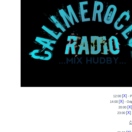
[
X
]
12:00
- P
[
X
]
14:00
- Odp
[
X
20:00
[
X
]
23:00
Č