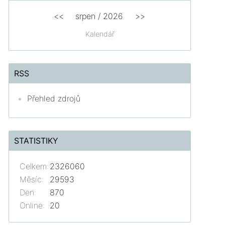
<<
srpen
/
2026
>>
Kalendář
RSS
Přehled zdrojů
STATISTIKY
Celkem:
2326060
Měsíc:
29593
Den:
870
Online:
20