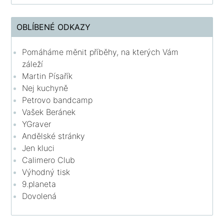
OBLÍBENÉ ODKAZY
Pomáháme měnit příběhy, na kterých Vám
záleží
Martin Písařík
Nej kuchyně
Petrovo bandcamp
Vašek Beránek
YGraver
Andělské stránky
Jen kluci
Calimero Club
Výhodný tisk
9.planeta
Dovolená