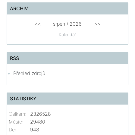
ARCHIV
<<
srpen
/
2026
>>
Kalendář
RSS
Přehled zdrojů
STATISTIKY
Celkem:
2326528
Měsíc:
29480
Den:
948