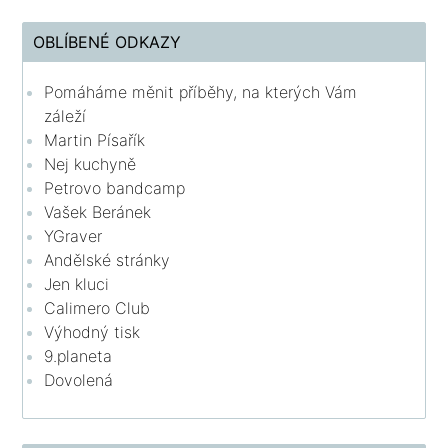
OBLÍBENÉ ODKAZY
Pomáháme měnit příběhy, na kterých Vám
záleží
Martin Písařík
Nej kuchyně
Petrovo bandcamp
Vašek Beránek
YGraver
Andělské stránky
Jen kluci
Calimero Club
Výhodný tisk
9.planeta
Dovolená